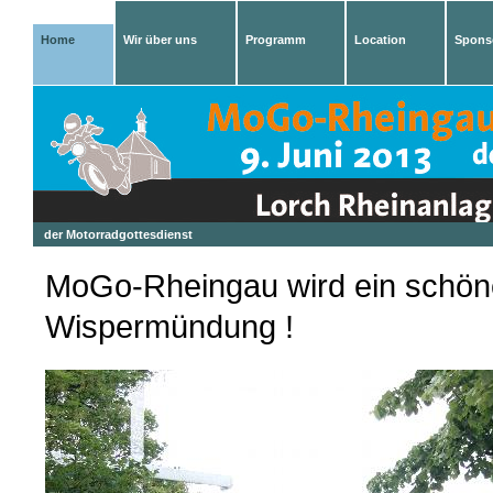
Home
Wir über uns
Programm
Location
Spons
der Motorradgottesdienst
MoGo-Rheingau wird ein schöne
Wispermündung 